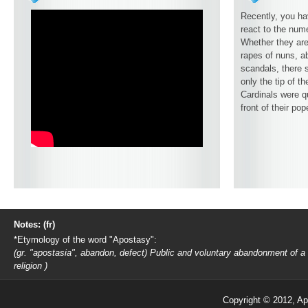
Recently, you ha
react to the num
Whether they are
rapes of nuns, ab
scandals, there 
only the tip of t
Cardinals were q
front of their pop
Notes: (fr)
*Etymology of the word "Apostasy":
(gr. "apostasia", abandon, defect) Public and voluntary abandonment of a
religion )
Copyright © 2012, Ap